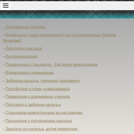
- 3xразмисли 1xентер
-
Безбедност деце на интернету из угла родитеља, Марије
Вучковић
-
Дигитално насиље
-
Дискриминација
-
Правилник и стандарди - Екстерно вредновање
-
Формативно оцењивање
-
Забрана насиља, ученички парламент
-
Портфолио и план усавршавања
-
Правилник о оцењивању ученика
-
Протокол о забрани насиља
-
Стандарди компетенција за наставнике
-
Процедуре у ситуацијама насиља
-
Заштита од насиља, актив директора