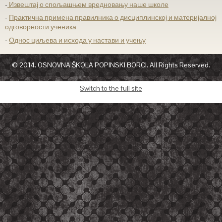
-
Извештај о спољашњем вредновању наше школе
-
Практична примена правилника о дисциплинској и материјалној
одговорности ученика
-
Однос циљева и исхода у настави и учењу
© 2014. OSNOVNA ŠKOLA POPINSKI BORCI. All Rights Reserved.
Switch to the full site