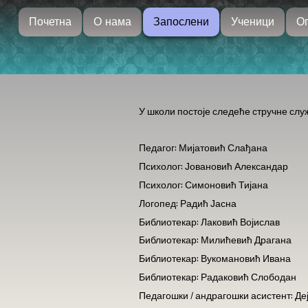
Почетна
О нама
Запослени
Ученици
Ог
У школи постоје следеће стручне слу
Педагог: Мијатовић Слађана
Психолог: Јовановић Александар
Психолог: Симоновић Тијана
Логопед: Радић Јасна
Библиотекар: Лаковић Војислав
Библиотекар: Милићевић Драгана
Библиотекар: Вукомановић Ивана
Библиотекар: Радаковић Слободан
Педагошки / андрагошки асистент:
Де