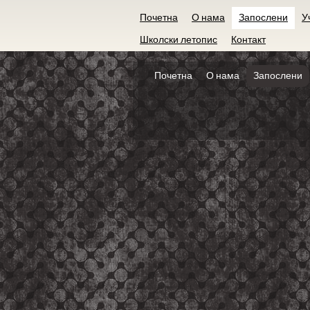
Почетна
О нама
Запослени
У
Школски летопис
Контакт
Почетна
О нама
Запослени