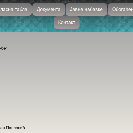
ласна табла
Документа
Јавне набавке
Обогаћен
Контакт
жбе:
јан Павловић