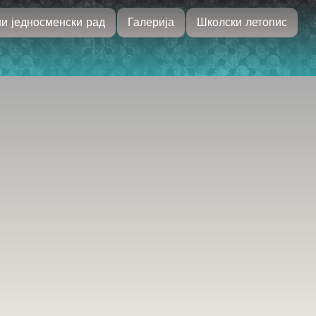
и једносменски рад
Галерија
Школски летопис