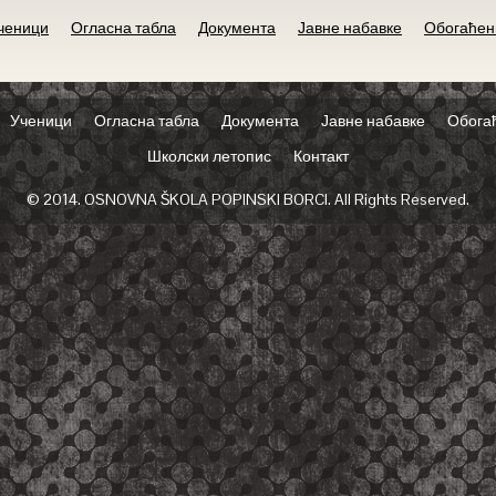
ченици
Огласна табла
Документа
Јавне набавке
Обогаћен
Ученици
Огласна табла
Документа
Јавне набавке
Обога
Школски летопис
Контакт
© 2014. OSNOVNA ŠKOLA POPINSKI BORCI. All Rights Reserved.