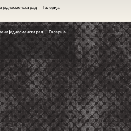
и једносменски рад
Галерија
ћени једносменски рад
Галерија